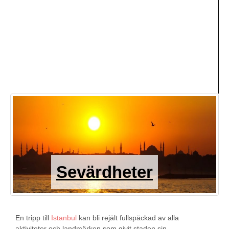
Sevärdheter
En tripp till
Istanbul
kan bli rejält fullspäckad av alla
aktiviteter och landmärken som givit staden sin