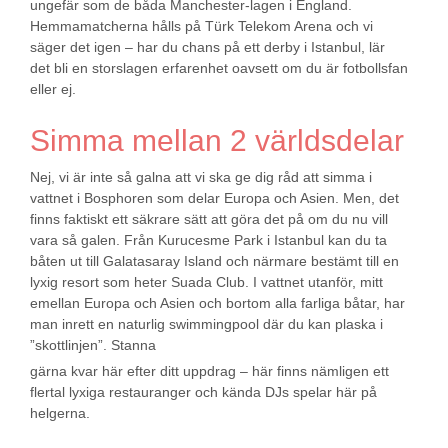
ungefär som de båda Manchester-lagen i England.
Hemmamatcherna hålls på Türk Telekom Arena och vi
säger det igen – har du chans på ett derby i Istanbul, lär
det bli en storslagen erfarenhet oavsett om du är fotbollsfan
eller ej.
Simma mellan 2 världsdelar
Nej, vi är inte så galna att vi ska ge dig råd att simma i
vattnet i Bosphoren som delar Europa och Asien. Men, det
finns faktiskt ett säkrare sätt att göra det på om du nu vill
vara så galen. Från Kurucesme Park i Istanbul kan du ta
båten ut till Galatasaray Island och närmare bestämt till en
lyxig resort som heter Suada Club. I vattnet utanför, mitt
emellan Europa och Asien och bortom alla farliga båtar, har
man inrett en naturlig swimmingpool där du kan plaska i
”skottlinjen”. Stanna
gärna kvar här efter ditt uppdrag – här finns nämligen ett
flertal lyxiga restauranger och kända DJs spelar här på
helgerna.