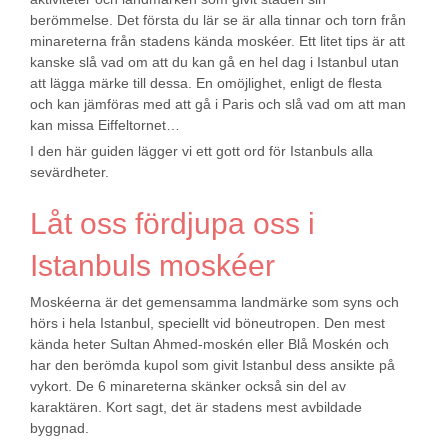
berömmelse. Det första du lär se är alla tinnar och torn från
minareterna från stadens kända moskéer. Ett litet tips är att
kanske slå vad om att du kan gå en hel dag i Istanbul utan
att lägga märke till dessa. En omöjlighet, enligt de flesta
och kan jämföras med att gå i Paris och slå vad om att man
kan missa Eiffeltornet…
I den här guiden lägger vi ett gott ord för Istanbuls alla
sevärdheter.
Låt oss fördjupa oss i
Istanbuls moskéer
Moskéerna är det gemensamma landmärke som syns och
hörs i hela Istanbul, speciellt vid böneutropen. Den mest
kända heter Sultan Ahmed-moskén eller Blå Moskén och
har den berömda kupol som givit Istanbul dess ansikte på
vykort. De 6 minareterna skänker också sin del av
karaktären. Kort sagt, det är stadens mest avbildade
byggnad.