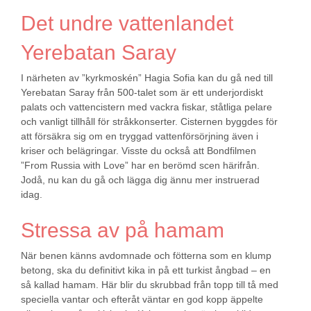
Det undre vattenlandet
Yerebatan Saray
I närheten av ”kyrkmoskén” Hagia Sofia kan du gå ned till
Yerebatan Saray från 500-talet som är ett underjordiskt
palats och vattencistern med vackra fiskar, ståtliga pelare
och vanligt tillhåll för stråkkonserter. Cisternen byggdes för
att försäkra sig om en tryggad vattenförsörjning även i
kriser och belägringar. Visste du också att Bondfilmen
”From Russia with Love” har en berömd scen härifrån.
Jodå, nu kan du gå och lägga dig ännu mer instruerad
idag.
Stressa av på hamam
När benen känns avdomnade och fötterna som en klump
betong, ska du definitivt kika in på ett turkist ångbad – en
så kallad hamam. Här blir du skrubbad från topp till tå med
speciella vantar och efteråt väntar en god kopp äppelte