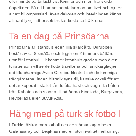
eller mintte på turkiskt vis. Kvinnor och män har skilda
öppettider. På ett hamam samtalar man om livet och njuter
av att bli ompysslad. Även dekoren och inredningen känns
allmänt lyxig. Ett besök brukar kosta ca 80 kronor.
Ta en dag på Prinsöarna
Prinsöarna är Istanbuls egen lilla skärgård. Ögruppen
består av ca 9 småöar och ligger en 2 timmars båtfärd
utanför Istanbul. Hit kommer Istanbuls grädda men även
turister som vill se de flotta trävillorna och snickarglädjen,
det lilla charmiga Ayios Gergiou-klostret och de lummiga
trädgårdarna. Ingen biltrafik syns till, kanske också för att
det är kuperat. Istället får du åka häst och vagn. Ta båten
från Kabatas och stanna till på öarna Kinaliada, Burgazada,
Heybeliada eller Büyük Ada.
Häng med på turkisk fotboll
I Turkiet älskar man fotboll och de största lagen heter
Galatasaray och Beşiktaş med en stor rivalitet mellan sig,