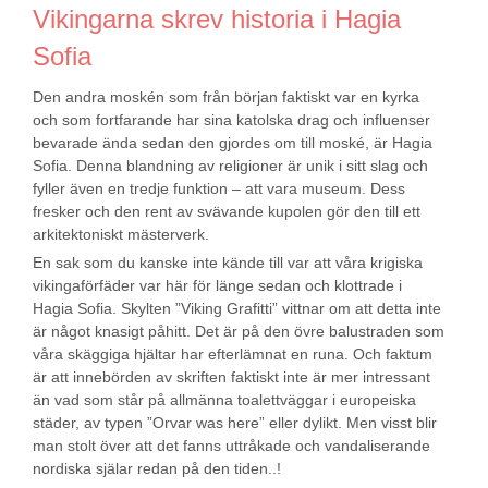
Vikingarna skrev historia i Hagia
Sofia
Den andra moskén som från början faktiskt var en kyrka
och som fortfarande har sina katolska drag och influenser
bevarade ända sedan den gjordes om till moské, är Hagia
Sofia. Denna blandning av religioner är unik i sitt slag och
fyller även en tredje funktion – att vara museum. Dess
fresker och den rent av svävande kupolen gör den till ett
arkitektoniskt mästerverk.
En sak som du kanske inte kände till var att våra krigiska
vikingaförfäder var här för länge sedan och klottrade i
Hagia Sofia. Skylten ”Viking Grafitti” vittnar om att detta inte
är något knasigt påhitt. Det är på den övre balustraden som
våra skäggiga hjältar har efterlämnat en runa. Och faktum
är att innebörden av skriften faktiskt inte är mer intressant
än vad som står på allmänna toalettväggar i europeiska
städer, av typen ”Orvar was here” eller dylikt. Men visst blir
man stolt över att det fanns uttråkade och vandaliserande
nordiska själar redan på den tiden..!